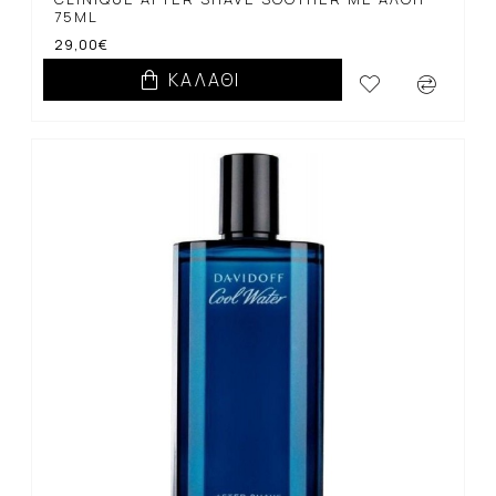
75ML
29,00€
ΚΑΛΆΘΙ