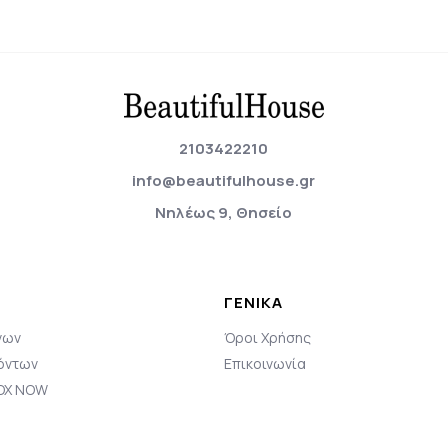
2103422210
info@beautifulhouse.gr
Νηλέως 9, Θησείο
ΓΕΝΙΚΆ
νων
Όροι Χρήσης
όντων
Επικοινωνία
BOX NOW