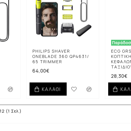
Παράδοση
PHILIPS SHAVER
ECG GR
0
ONEBLADE 360 QP4631/
ΚΟΠΤΙΚ
65 TRIMMER
ΚΕΦΑΛΏ
ΤΑΞΙΔΙΟ
64,00€
28,30€
ΚΑΛΆΘΙ
ΚΑΛ
2 (1 Σελ.)