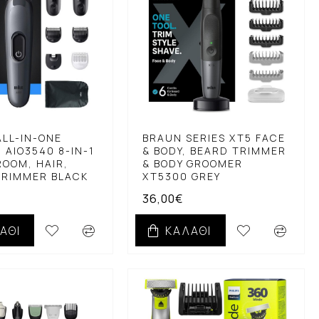
LL-IN-ONE
BRAUN SERIES XT5 FACE
3 AIO3540 8-IN-1
& BODY, BEARD TRIMMER
OOM, HAIR,
& BODY GROOMER
TRIMMER BLACK
XT5300 GREY
36,00€
ΆΘΙ
ΚΑΛΆΘΙ