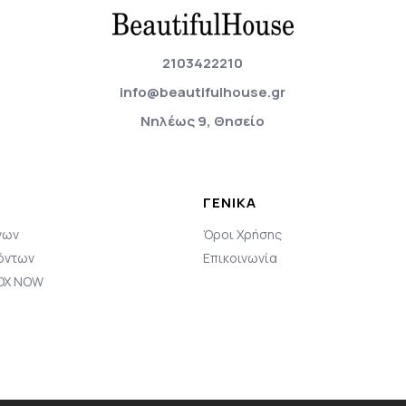
2103422210
info@beautifulhouse.gr
Νηλέως 9, Θησείο
ΓΕΝΙΚΆ
νων
Όροι Χρήσης
όντων
Επικοινωνία
BOX NOW