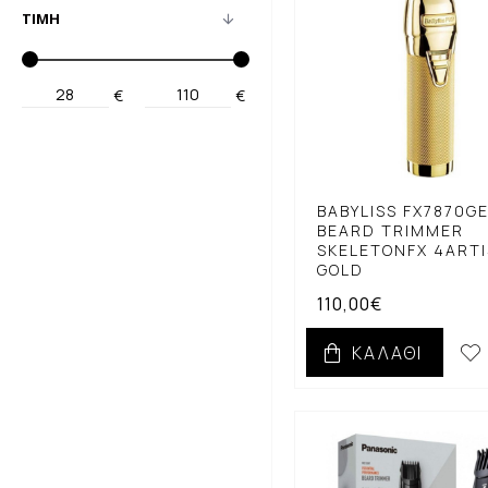
ΤΙΜΉ
€
€
BABYLISS FX7870G
BEARD TRIMMER
SKELETONFX 4ART
GOLD
110,00€
ΚΑΛΆΘΙ